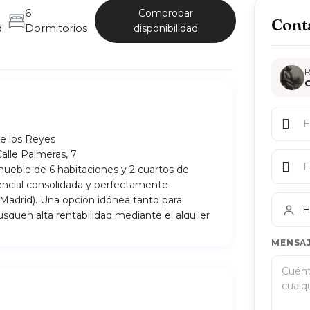
6
Comprobar
Cont
d
Dormitorios
disponibilidad
R
e los Reyes
alle Palmeras, 7
ueble de 6 habitaciones y 2 cuartos de
encial consolidada y perfectamente
Madrid). Una opción idónea tanto para
H
squen alta rentabilidad mediante el alquiler
MENSA
aca por una distribución inteligente que
de 6 dormitorios independientes, amplios y
s habitantes.