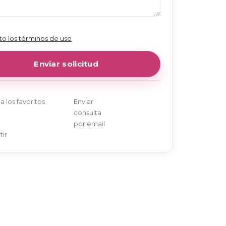
o los términos de uso
a los favoritos
Enviar
consulta
por email
ir