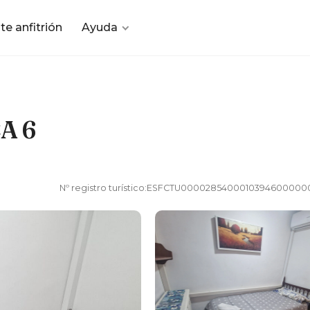
te anfitrión
Ayuda
A 6
Nº registro turístico:
ESFCTU0000285400010394600000