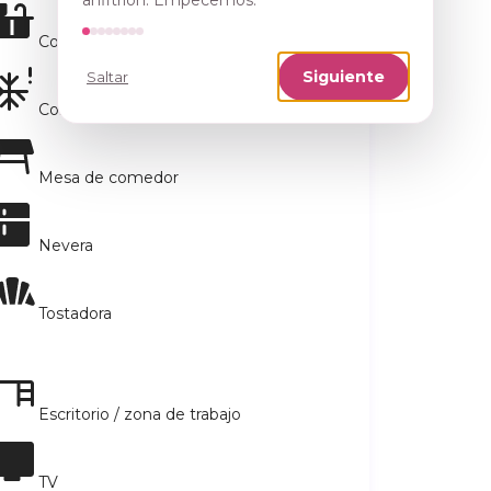
anfitrión. Empecemos.
Cocina
Siguiente
Saltar
Congelador
Mesa de comedor
Nevera
Tostadora
Escritorio / zona de trabajo
TV