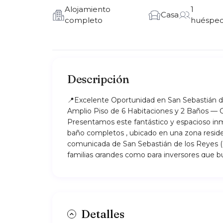
Alojamiento
1
Casa
completo
huéspe
Descripción
📍Excelente Oportunidad en San Sebastián d
Amplio Piso de 6 Habitaciones y 2 Baños — C
Presentamos este fantástico y espacioso inm
baño completos , ubicado en una zona resid
comunicada de San Sebastián de los Reyes (
familias grandes como para inversores que bu
por habitaciones o coliving.
🏠 Características Principales del Inmueble
Capacidad y Distribución: El alojamiento dest
aprovecha al máximo la luz natural. Dispone 
diseñados para garantizar la privacidad de su
Detalles