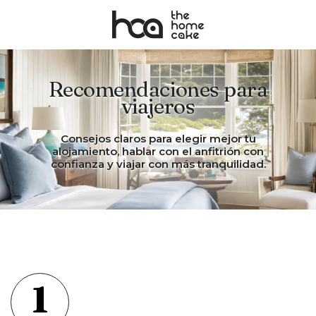
Recomendaciones para
viajeros
Consejos claros para elegir mejor tu
alojamiento, hablar con el anfitrión con
confianza y viajar con más tranquilidad.
1