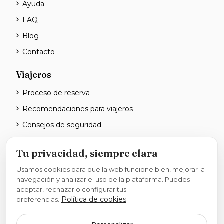
Ayuda
FAQ
Blog
Contacto
Viajeros
Proceso de reserva
Recomendaciones para viajeros
Consejos de seguridad
Anfitriones
Tu privacidad, siempre clara
Hazte anfitrión
Usamos cookies para que la web funcione bien, mejorar la
navegación y analizar el uso de la plataforma. Puedes
Planes para anfitriones
aceptar, rechazar o configurar tus
Cómo publicar un alojamiento
Política de cookies
preferencias.
Haz que tu alojamiento destaque