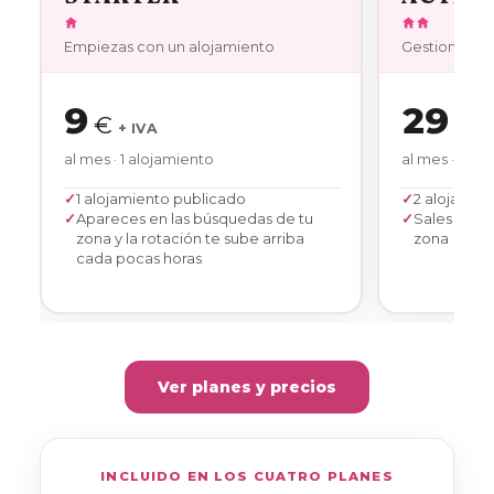
Empiezas con un alojamiento
Gestionas un
9
29
€
€
+ IVA
+
al mes
· 1 alojamiento
al mes
· 2 al
1 alojamiento publicado
2 alojamie
Apareces en las búsquedas de tu
Sales arri
zona y la rotación te sube arriba
zona
cada pocas horas
Ver planes y precios
INCLUIDO EN LOS CUATRO PLANES