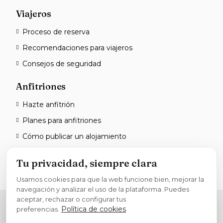
Viajeros
Proceso de reserva
Recomendaciones para viajeros
Consejos de seguridad
Anfitriones
Hazte anfitrión
Planes para anfitriones
Cómo publicar un alojamiento
Haz que tu alojamiento destaque
Tu privacidad, siempre clara
Usamos cookies para que la web funcione bien, mejorar la
navegación y analizar el uso de la plataforma. Puedes
aceptar, rechazar o configurar tus
PASO 1 DE 8
The Home Cake. Todos los derechos reservados
Política de cookies
preferencias.
Términos de uso
Aviso legal
Política de privacidad
Reserva en 4 pasos
Política de cookies