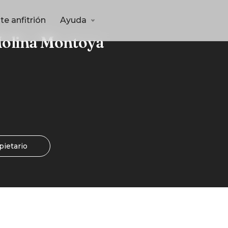
te anfitrión
Ayuda
Molina Montoya
pietario