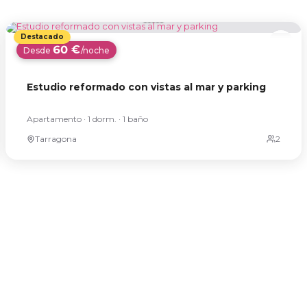
60 €
Desde
/noche
Estudio reformado con vistas al mar y parking
Apartamento · 1 dorm. · 1 baño
Tarragona