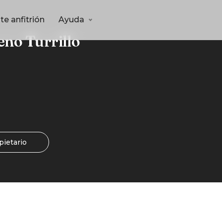
te anfitrión
Ayuda
eno Turrillo
pietario