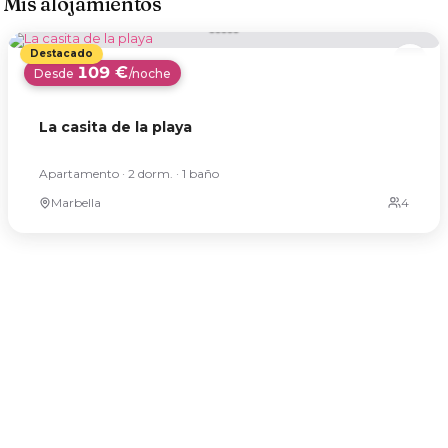
Mis alojamientos
109 €
Desde
/noche
La casita de la playa
Apartamento · 2 dorm. · 1 baño
Marbella