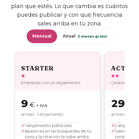
plan que estés. Lo que cambia es cuántos
puedes publicar y con qué frecuencia
sales arriba en tu zona.
Mensual
Anual
2 meses gratis
STARTER
ACTIVE
Empiezas con un alojamiento
Gestionas un 
9
29
€
€
+ IVA
+ 
al mes
· 1 alojamiento
al mes
· 2 alo
1 alojamiento publicado
2 alojamien
Apareces en las búsquedas de tu
Sales arrib
zona y la rotación te sube arriba
zona