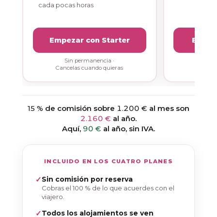
cada pocas horas
Empezar con Starter
Empez
Sin permanencia ·
Sin
Cancelas cuando quieras
Cancel
15 %
de comisión sobre
1.200 €
al mes son
2.160 €
al año.
Aquí,
90 €
al año, sin IVA.
INCLUIDO EN LOS CUATRO PLANES
Sin comisión por reserva
Cobras el 100 % de lo que acuerdes con el
viajero.
Todos los alojamientos se ven