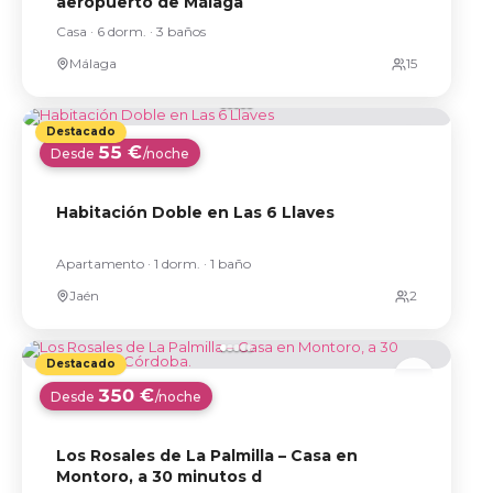
aeropuerto de Málaga
Casa · 6 dorm. · 3 baños
Málaga
55 €
Desde
/noche
Habitación Doble en Las 6 Llaves
Apartamento · 1 dorm. · 1 baño
Jaén
350 €
Desde
/noche
Los Rosales de La Palmilla – Casa en
Montoro, a 30 minutos d