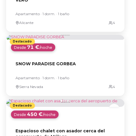
Apartamento · 1 dorm. · 1 baño
Alicante
71 €
Desde
/noche
SNOW PARADISE GORBEA
Apartamento · 1 dorm. · 1 baño
Sierra Nevada
450 €
Desde
/noche
Espacioso chalet con asador cerca del