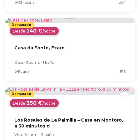
Chipiona
140 €
Desde
/noche
Casa da Fonte, Ezaro
Casa · 3 dorm. · 1 baño
Ézaro
350 €
Desde
/noche
Los Rosales de La Palmilla – Casa en Montoro,
a 30 minutos d
Villa · 5 dorm. · 3 baños