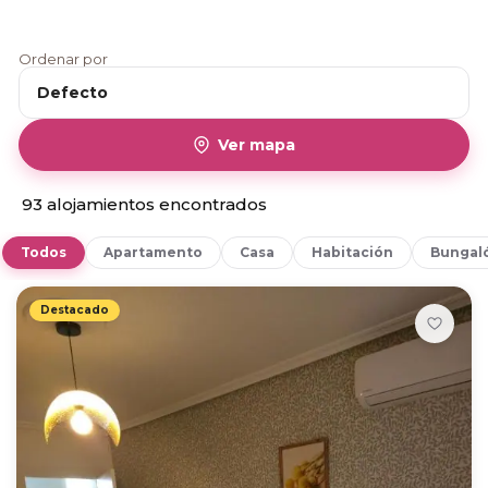
Ordenar por
Tipo alquiler
Tipo de habitación
Defecto
Dormitorios |
20 € a 2,500 €
Ver mapa
Baños
93 alojamientos encontrados
Todos
Apartamento
Casa
Habitación
Bungal