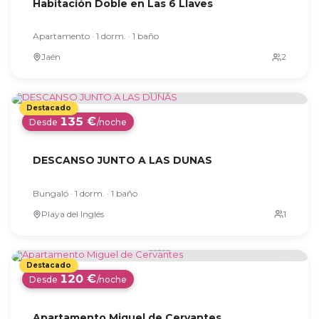
Habitación Doble en Las 6 Llaves
Apartamento · 1 dorm. · 1 baño
Jaén
135 €
Desde
/noche
DESCANSO JUNTO A LAS DUNAS
Bungaló · 1 dorm. · 1 baño
Playa del Inglés
120 €
Desde
/noche
Apartamento Miguel de Cervantes