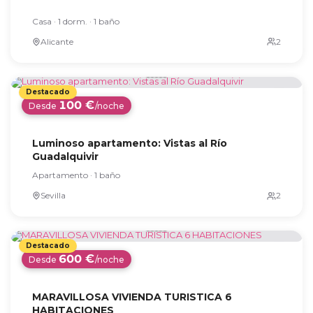
Casa · 1 dorm. · 1 baño
Alicante
100 €
Desde
/noche
Luminoso apartamento: Vistas al Río
Guadalquivir
Apartamento · 1 baño
Sevilla
600 €
Desde
/noche
MARAVILLOSA VIVIENDA TURISTICA 6
HABITACIONES