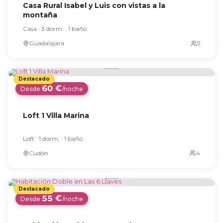
Casa Rural Isabel y Luis con vistas a la
montaña
Casa · 3 dorm. · 1 baño
Guadalajara
60 €
Desde
/noche
Loft 1 Villa Marina
Loft · 1 dorm. · 1 baño
Cudón
55 €
Desde
/noche