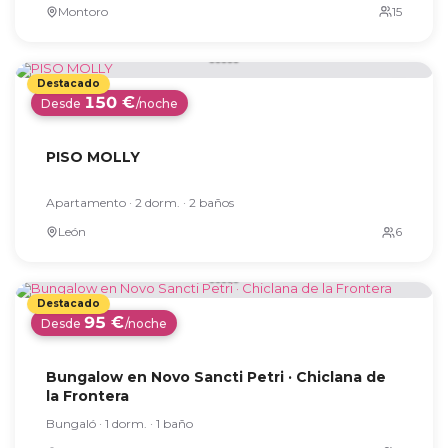
Montoro
150 €
Desde
/noche
PISO MOLLY
Apartamento · 2 dorm. · 2 baños
León
95 €
Desde
/noche
Bungalow en Novo Sancti Petri · Chiclana de
la Frontera
Bungaló · 1 dorm. · 1 baño