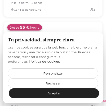
200 €
Desde
/noche
La viña: Escapada rural relax, chimenea y BBQ
Tu privacidad, siempre clara
Villa · 3 dorm. · 2 baños
Canillas de Aceituno
Usamos cookies para que la web funcione bien, mejorar la
navegación y analizar el uso de la plataforma. Puedes
aceptar, rechazar o configurar tus
PASO 1 DE 2
Política de cookies
preferencias.
Explora los alojamientos
55 €
Desde
/noche
Estos son los alojamientos que encajan con tu
Personalizar
búsqueda. Usa los
filtros
para afinar.
Bright loft near the sea + BIKES
Rechazar
Apartamento · 1 dorm. · 1 baño
Siguiente
Saltar
Aceptar
Valencia