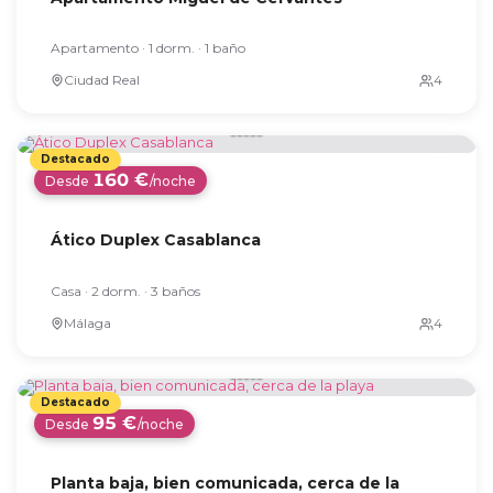
Apartamento · 1 dorm. · 1 baño
Ciudad Real
160 €
Desde
/noche
Ático Duplex Casablanca
Casa · 2 dorm. · 3 baños
Málaga
95 €
Desde
/noche
Planta baja, bien comunicada, cerca de la